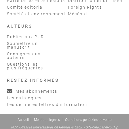
Partenaires et adhésions
Distribution et diffusion
Comité éditorial
Foreign Rights
Société et environnement
Mécénat
AUTEURS
Publier aux PUR
Soumettre un
manuscrit
Consignes aux
auteurs
Questions les
plus fréquentes
RESTEZ INFORMÉS
Mes abonnements
Les catalogues
Les dernières lettres d'information
Accueil
|
Mentions légales
|
Conditions générales de vente
PUR - Presses universitaires de Rennes © 2026 - Site créé par
eNovAlp