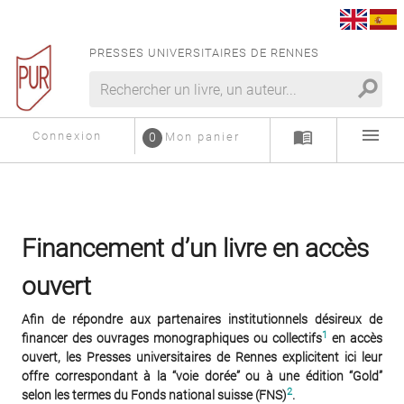
PRESSES UNIVERSITAIRES DE RENNES
search
menu
menu_book
Connexion
0
Mon panier
Financement d’un livre en accès
ouvert
Afin de répondre aux partenaires institutionnels désireux de
1
financer des ouvrages monographiques ou collectifs
en accès
ouvert, les Presses universitaires de Rennes explicitent ici leur
offre correspondant à la “voie dorée” ou à une édition “Gold”
2
selon les termes du Fonds national suisse (FNS)
.