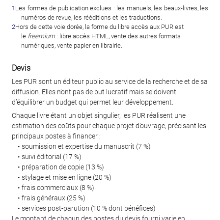
1
Les formes de publication exclues : les manuels, les beaux-livres, les
numéros de revue, les rééditions et les traductions.
2
Hors de cette voie dorée, la forme du libre accès aux PUR est
le
freemium
: libre accès HTML, vente des autres formats
numériques, vente papier en librairie.
Devis
Les PUR sont un éditeur public au service de la recherche et de sa
diffusion. Elles n’ont pas de but lucratif mais se doivent
d’équilibrer un budget qui permet leur développement.
Chaque livre étant un objet singulier, les PUR réalisent une
estimation des coûts pour chaque projet d’ouvrage, précisant les
principaux postes à financer :
• soumission et expertise du manuscrit (7 %)
• suivi éditorial (17 %)
• préparation de copie (13 %)
• stylage et mise en ligne (20 %)
• frais commerciaux (8 %)
• frais généraux (25 %)
• services post-parution (10 % dont bénéfices)
Le montant de chacun des postes du devis fourni varie en