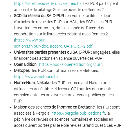
https://scienceouverte.univ-rennes.fr/
. Les PUR participent
au comité de pilotage Science ouverte de Rennes 2.
SCD du réseau du SAIC-PUR :
en vue de faciliter le dépôt
d'articles de revue des PUR sur HAL, des SCD et les PUR
travaillent en commun, dans la lignée de l'accord de
coopération sur le libre accès existant avec Rennes 2
(
https://www.pur-
editions.fr/pur/doc/accord_OA_PUR_R2.pdf
.
Universités parties prenantes du SAIC-PUR :
engagées, elles
financent des actions en science ouverte des PUR.
Open Edition :
https://books.openedition.org/pur/
.
Métopes :
les PUR sont utilisatrices de Métopes,
https://www.metopes.fr/
.
Huma-Num, Nakala :
les PUR promeuvent Nakala pour
diffuser en accès libre et licence CC tous les documents
complémentaires aux livres et aux revues publiés par les
PUR.
Maison des sciences de l'homme en Bretagne :
les PUR sont
associées à Pergola,
https://pergola-publications.fr
, la
pépinière de revues de sciences humaines et sociales en
accès ouvert portée par le Pôle revues Grand Ouest. Les PUR