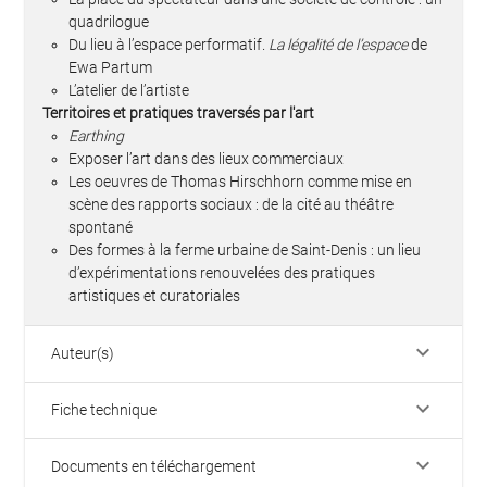
quadrilogue
Du lieu à l’espace performatif.
La légalité de l’espace
de
Ewa Partum
L’atelier de l’artiste
Territoires et pratiques traversés par l'art
Earthing
Exposer l’art dans des lieux commerciaux
Les oeuvres de Thomas Hirschhorn comme mise en
scène des rapports sociaux : de la cité au théâtre
spontané
Des formes à la ferme urbaine de Saint-Denis : un lieu
d’expérimentations renouvelées des pratiques
artistiques et curatoriales
keyboard_arrow_down
Auteur(s)
keyboard_arrow_down
Fiche technique
keyboard_arrow_down
Documents en téléchargement