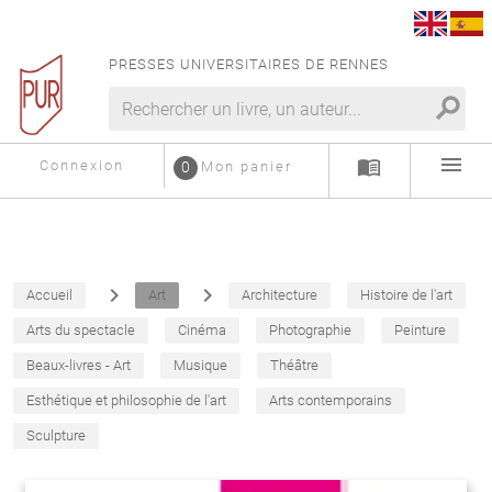
PRESSES UNIVERSITAIRES DE RENNES
search
menu
menu_book
Connexion
0
Mon panier
navigate_next
navigate_next
Accueil
Art
Architecture
Histoire de l'art
Arts du spectacle
Cinéma
Photographie
Peinture
Beaux-livres - Art
Musique
Théâtre
Esthétique et philosophie de l'art
Arts contemporains
Sculpture