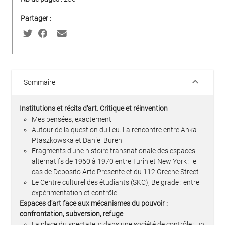
Partager :
keyboard_arrow_down
Sommaire
Institutions et récits d'art. Critique et réinvention
Mes pensées, exactement
Autour de la question du lieu. La rencontre entre Anka
Ptaszkowska et Daniel Buren
Fragments d’une histoire transnationale des espaces
alternatifs de 1960 à 1970 entre Turin et New York : le
cas de Deposito Arte Presente et du 112 Greene Street
Le Centre culturel des étudiants (SKC), Belgrade : entre
expérimentation et contrôle
Espaces d'art face aux mécanismes du pouvoir :
confrontation, subversion, refuge
La place du spectateur dans une société de contrôle : un