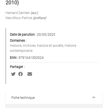
2010)
Hamard Damien
(aut.)
Marcilloux Patrice
(préface)
Date de parution :
20/05/2025
Domaines :
Histoire
,
Archives, histoire et société
,
Histoire
contemporaine
EAN :
9791041302024
Partager :
keyboard_arrow_down
Fiche technique