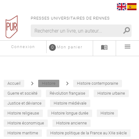
PRESSES UNIVERSITAIRES DE RENNES
search
menu
menu_book
Connexion
0
Mon panier
navigate_next
navigate_next
Accueil
Histoire
Histoire contemporaine
Guerre et société
Révolution française
Histoire urbaine
Justice et déviance
Histoire médiévale
Histoire religieuse
Histoire longue durée
Histoire
Histoire économique
Histoire ancienne
Histoire maritime
Histoire politique de la France au XXe siècle