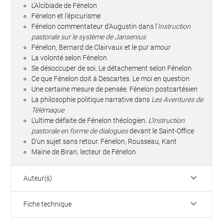
L’Alcibiade de Fénelon
Fénelon et l’épicurisme
Fénelon commentateur d’Augustin dans l’
Instruction
pastorale sur le système de Jansenius
Fénelon, Bernard de Clairvaux et le pur amour
La volonté selon Fénelon
Se désoccuper de soi. Le détachement selon Fénelon
Ce que Fénelon doit à Descartes. Le moi en question
Une certaine mesure de pensée. Fénelon postcartésien
La philosophie politique narrative dans
Les Aventures de
Télémaque
L’ultime défaite de Fénelon théologien.
L’Instruction
pastorale en forme de dialogues
devant le Saint-Office
D’un sujet sans retour. Fénelon, Rousseau, Kant
Maine de Biran, lecteur de Fénelon
keyboard_arrow_down
Auteur(s)
keyboard_arrow_down
Fiche technique