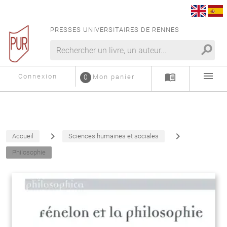
PRESSES UNIVERSITAIRES DE RENNES
search
menu
menu_book
Connexion
0
Mon panier
navigate_next
navigate_next
Accueil
Sciences humaines et sociales
Philosophie