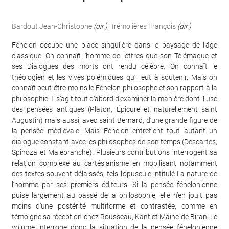
Bardout Jean-Christophe
(dir.)
,
Trémolières François
(dir.)
Fénelon occupe une place singulière dans le paysage de l’âge
classique. On connaît l’homme de lettres que son Télémaque et
ses Dialogues des morts ont rendu célèbre. On connaît le
théologien et les vives polémiques qu’il eut à soutenir. Mais on
connaît peut-être moins le Fénelon philosophe et son rapport à la
philosophie. Il s’agit tout d’abord d’examiner la manière dont il use
des pensées antiques (Platon, Épicure et naturellement saint
Augustin) mais aussi, avec saint Bernard, d’une grande figure de
la pensée médiévale. Mais Fénelon entretient tout autant un
dialogue constant avec les philosophes de son temps (Descartes,
Spinoza et Malebranche). Plusieurs contributions interrogent sa
relation complexe au cartésianisme en mobilisant notamment
des textes souvent délaissés, tels l’opuscule intitulé La nature de
l’homme par ses premiers éditeurs. Si la pensée fénelonienne
puise largement au passé de la philosophie, elle n’en jouit pas
moins d’une postérité multiforme et contrastée, comme en
témoigne sa réception chez Rousseau, Kant et Maine de Biran. Le
volume interroge donc la situation de la pensée fénelonienne