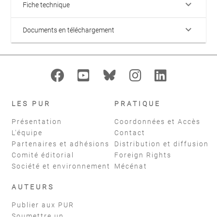
keyboard_arrow_down
Fiche technique
keyboard_arrow_down
Documents en téléchargement
LES PUR
PRATIQUE
Présentation
Coordonnées et Accès
L'équipe
Contact
Partenaires et adhésions
Distribution et diffusion
Comité éditorial
Foreign Rights
Société et environnement
Mécénat
AUTEURS
Publier aux PUR
Soumettre un