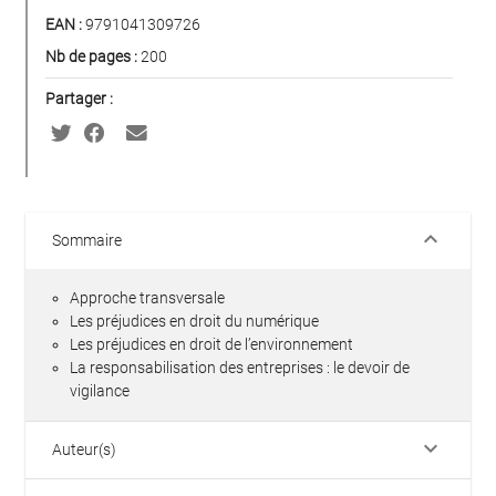
EAN :
9791041309726
Nb de pages :
200
Partager :
keyboard_arrow_down
Sommaire
Approche transversale
Les préjudices en droit du numérique
Les préjudices en droit de l’environnement
La responsabilisation des entreprises : le devoir de
vigilance
keyboard_arrow_down
Auteur(s)