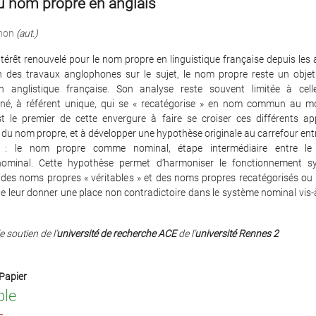
u nom propre en anglais
non
(aut.)
térêt renouvelé pour le nom propre en linguistique française depuis le
n des travaux anglophones sur le sujet, le nom propre reste un objet 
 anglistique française. Son analyse reste souvent limitée à cel
né, à référent unique, qui se « recatégorise » en nom commun au mo
st le premier de cette envergure à faire se croiser ces différents ap
 du nom propre, et à développer une hypothèse originale au carrefour ent
 : le nom propre comme nominal, étape intermédiaire entre l
ominal. Cette hypothèse permet d’harmoniser le fonctionnement sy
des noms propres « véritables » et des noms propres recatégorisés ou «
e leur donner une place non contradictoire dans le système nominal vis
e soutien de l’
université de recherche ACE
de l’
université Rennes 2
Papier
ble