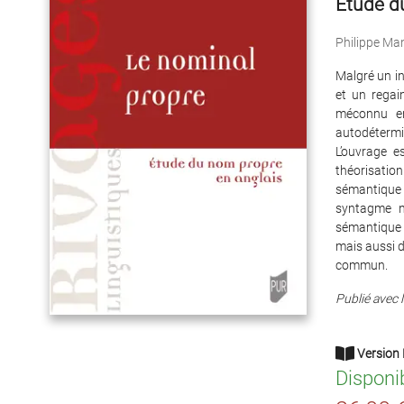
Étude d
Philippe Ma
Malgré un in
et un regai
méconnu en
autodétermi
L’ouvrage e
théorisation
sémantique
syntagme n
sémantique 
mais aussi d
commun.
Publié avec l
Version 
Disponi