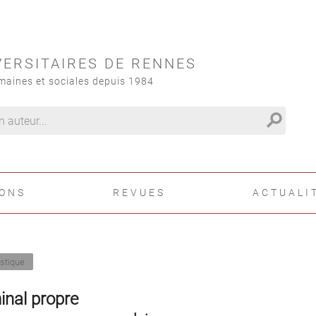
VERSITAIRES DE RENNES
maines et sociales depuis 1984
search
IONS
REVUES
ACTUALI
istique
inal propre