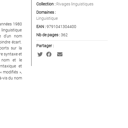
Collection :
Rivages linguistiques
Domaines :
Linguistique
s années 1980
EAN :
9791041304400
linguistique
Nb de pages :
362
le d’un nom
indre écart.
Partager :
ports sur la
re syntaxe et
e nom et le
ntaxique et
 modifiés »,
-à-vis du nom