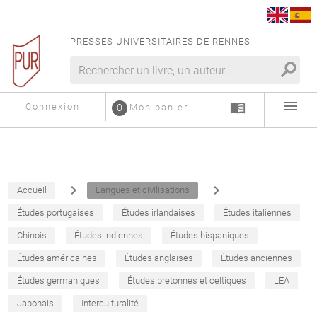
PRESSES UNIVERSITAIRES DE RENNES
search
menu
menu_book
Connexion
0
Mon panier
navigate_next
navigate_next
Accueil
Langues et civilisations
Études portugaises
Études irlandaises
Études italiennes
Chinois
Études indiennes
Études hispaniques
Études américaines
Études anglaises
Études anciennes
Études germaniques
Études bretonnes et celtiques
LEA
Japonais
Interculturalité