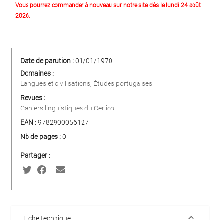
Vous pourrez commander à nouveau sur notre site dès le lundi 24 août
2026.
Date de parution :
01/01/1970
Domaines :
Langues et civilisations
,
Études portugaises
Revues :
Cahiers linguistiques du Cerlico
EAN :
9782900056127
Nb de pages :
0
Partager :
keyboard_arrow_down
Fiche technique