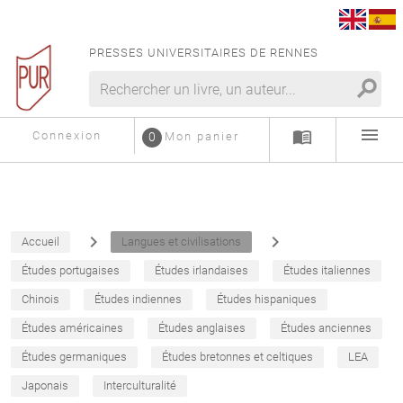
PRESSES UNIVERSITAIRES DE RENNES
search
menu
menu_book
Connexion
0
Mon panier
navigate_next
navigate_next
Accueil
Langues et civilisations
Études portugaises
Études irlandaises
Études italiennes
Chinois
Études indiennes
Études hispaniques
Études américaines
Études anglaises
Études anciennes
Études germaniques
Études bretonnes et celtiques
LEA
Japonais
Interculturalité