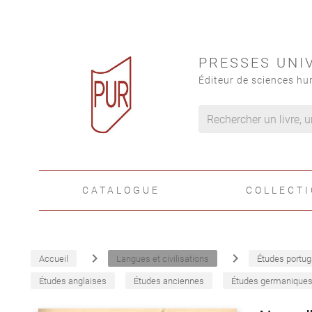
PRESSES UNI
Éditeur de sciences hu
CATALOGUE
COLLECT
navigate_next
navigate_next
Accueil
Langues et civilisations
Études portug
Études anglaises
Études anciennes
Études germanique