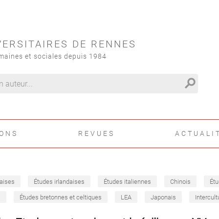
VERSITAIRES DE RENNES
maines et sociales depuis 1984
search
IONS
REVUES
ACTUALI
aises
Études irlandaises
Études italiennes
Chinois
Étu
s
Études bretonnes et celtiques
LEA
Japonais
Intercult