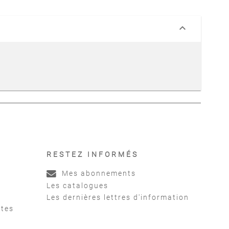
keyboard_arrow_down
RESTEZ INFORMÉS
Mes abonnements
Les catalogues
Les dernières lettres d'information
ntes