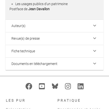
Les usages publics d'un patrimoine
Postface de
Jean Davallon
keyboard_arrow_down
Auteur(s)
keyboard_arrow_down
Revue(s) de presse
keyboard_arrow_down
Fiche technique
keyboard_arrow_down
Documents en téléchargement
LES PUR
PRATIQUE