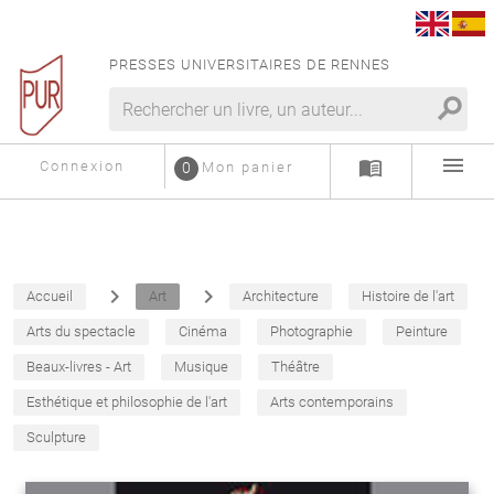
PRESSES UNIVERSITAIRES DE RENNES
search
menu
menu_book
Connexion
0
Mon panier
navigate_next
navigate_next
Accueil
Art
Architecture
Histoire de l'art
Arts du spectacle
Cinéma
Photographie
Peinture
Beaux-livres - Art
Musique
Théâtre
Esthétique et philosophie de l'art
Arts contemporains
Sculpture