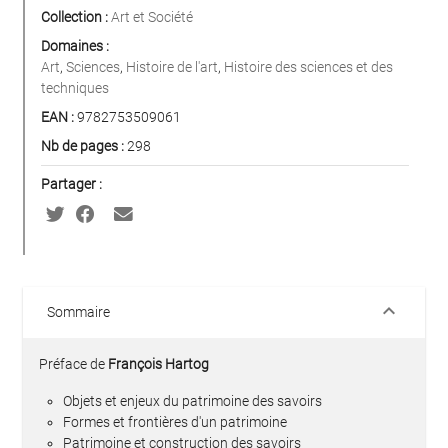
Collection :
Art et Société
Domaines :
Art
,
Sciences
,
Histoire de l'art
,
Histoire des sciences et des
techniques
EAN :
9782753509061
Nb de pages :
298
Partager :
keyboard_arrow_down
Sommaire
Préface de
François Hartog
Objets et enjeux du patrimoine des savoirs
Formes et frontières d'un patrimoine
Patrimoine et construction des savoirs