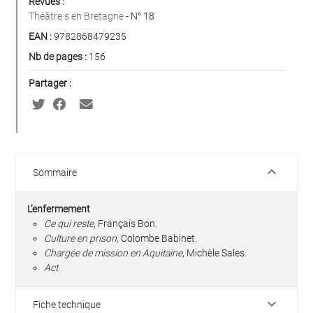
Revues :
Théâtre s en Bretagne
- N° 18
EAN :
9782868479235
Nb de pages :
156
Partager :
keyboard_arrow_down
Sommaire
L’enfermement
Ce qui reste
, Français Bon.
Culture en prison
, Colombe Babinet.
Chargée de mission en Aquitaine
, Michèle Sales.
Act
keyboard_arrow_down
Fiche technique