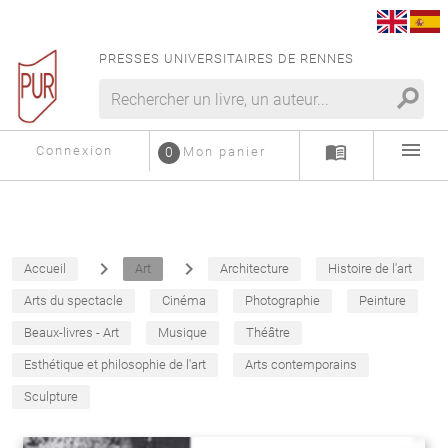
PRESSES UNIVERSITAIRES DE RENNES
search
menu
menu_book
Connexion
0
Mon panier
navigate_next
navigate_next
Accueil
Art
Architecture
Histoire de l'art
Arts du spectacle
Cinéma
Photographie
Peinture
Beaux-livres - Art
Musique
Théâtre
Esthétique et philosophie de l'art
Arts contemporains
Sculpture