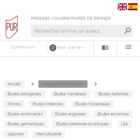
PRESSES UNIVERSITAIRES DE RENNES
search
menu
menu_book
Connexion
0
Mon panier
navigate_next
navigate_next
Accueil
Langues et civilisations
Études portugaises
Études irlandaises
Études italiennes
Chinois
Études indiennes
Études hispaniques
Études américaines
Études anglaises
Études anciennes
Études germaniques
Études bretonnes et celtiques
LEA
Japonais
Interculturalité