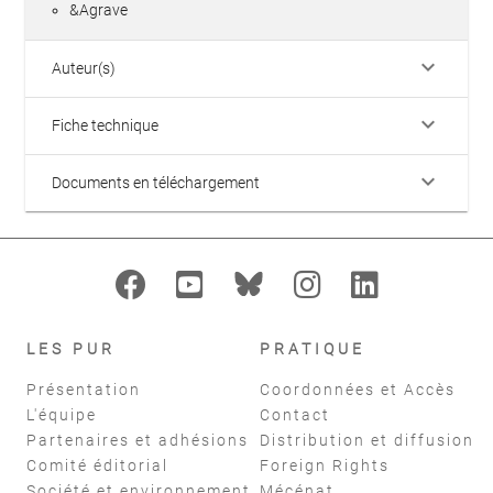
&Agrave
keyboard_arrow_down
Auteur(s)
keyboard_arrow_down
Fiche technique
keyboard_arrow_down
Documents en téléchargement
LES PUR
PRATIQUE
Présentation
Coordonnées et Accès
L'équipe
Contact
Partenaires et adhésions
Distribution et diffusion
Comité éditorial
Foreign Rights
Société et environnement
Mécénat