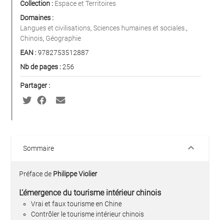
Collection :
Espace et Territoires
Domaines :
Langues et civilisations
,
Sciences humaines et sociales.
,
Chinois
,
Géographie
EAN :
9782753512887
Nb de pages :
256
Partager :
keyboard_arrow_down
Sommaire
Préface de
Philippe Violier
L’émergence du tourisme intérieur chinois
Vrai et faux tourisme en Chine
Contrôler le tourisme intérieur chinois