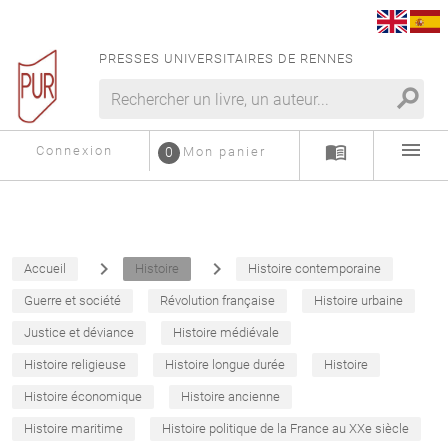
PRESSES UNIVERSITAIRES DE RENNES
search
menu
menu_book
Connexion
0
Mon panier
navigate_next
navigate_next
Accueil
Histoire
Histoire contemporaine
Guerre et société
Révolution française
Histoire urbaine
Justice et déviance
Histoire médiévale
Histoire religieuse
Histoire longue durée
Histoire
Histoire économique
Histoire ancienne
Histoire maritime
Histoire politique de la France au XXe siècle