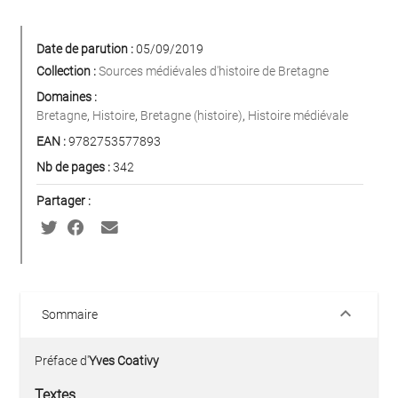
Date de parution :
05/09/2019
Collection :
Sources médiévales d'histoire de Bretagne
Domaines :
Bretagne
,
Histoire
,
Bretagne (histoire)
,
Histoire médiévale
EAN :
9782753577893
Nb de pages :
342
Partager :
keyboard_arrow_down
Sommaire
Préface d'
Yves Coativy
Textes