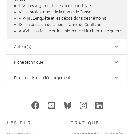
I-IV : Les arguments des deux candidats
V : La protestation de la dame de Cassel
VI-VIII : L'enquête et les dépositions des témoins
IX : La décision de la cour : l'arrêt de Conflans
X-XVIII : La faillite de la diplomatie et le chemin de guerre
keyboard_arrow_down
Auteur(s)
keyboard_arrow_down
Fiche technique
keyboard_arrow_down
Documents en téléchargement
LES PUR
PRATIQUE
Présentation
Coordonnées et Accès