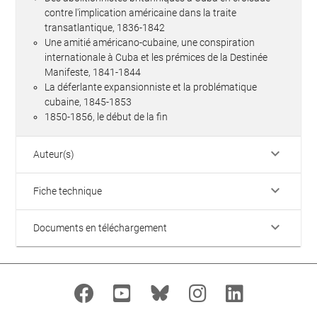
contre l'implication américaine dans la traite
transatlantique, 1836-1842
Une amitié américano-cubaine, une conspiration
internationale à Cuba et les prémices de la Destinée
Manifeste, 1841-1844
La déferlante expansionniste et la problématique
cubaine, 1845-1853
1850-1856, le début de la fin
keyboard_arrow_down
Auteur(s)
keyboard_arrow_down
Fiche technique
keyboard_arrow_down
Documents en téléchargement