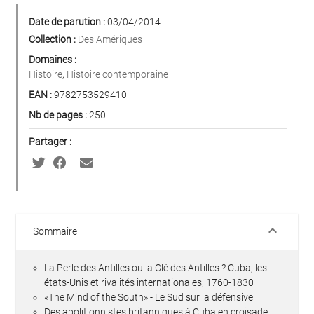
Date de parution :
03/04/2014
Collection :
Des Amériques
Domaines :
Histoire
,
Histoire contemporaine
EAN :
9782753529410
Nb de pages :
250
Partager :
keyboard_arrow_down
Sommaire
La Perle des Antilles ou la Clé des Antilles ? Cuba, les
états-Unis et rivalités internationales, 1760-1830
«The Mind of the South» - Le Sud sur la défensive
Des abolitionnistes britanniques à Cuba en croisade