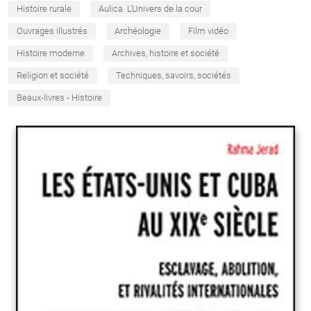
Histoire rurale
Aulica. L'Univers de la cour
Ouvrages illustrés
Archéologie
Film vidéo
Histoire moderne
Archives, histoire et société
Religion et société
Techniques, savoirs, sociétés
Beaux-livres - Histoire