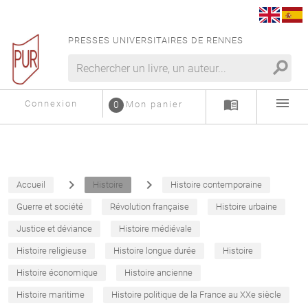
PRESSES UNIVERSITAIRES DE RENNES
search
menu
menu_book
Connexion
0
Mon panier
navigate_next
navigate_next
Accueil
Histoire
Histoire contemporaine
Guerre et société
Révolution française
Histoire urbaine
Justice et déviance
Histoire médiévale
Histoire religieuse
Histoire longue durée
Histoire
Histoire économique
Histoire ancienne
Histoire maritime
Histoire politique de la France au XXe siècle