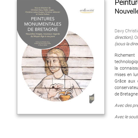
Peintu
Nouvell
Davy Christ
direction)
,
O
(sous la dire
Richement i
technologiqu
la connaiss
mises en lum
Grâce aux c
conservateur
de Bretagne
Avec des pr
Avec le sout