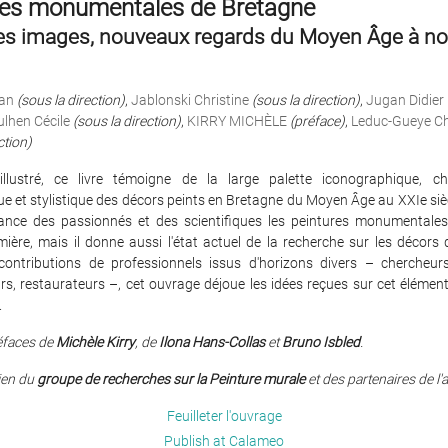
res monumentales de Bretagne
es images, nouveaux regards du Moyen Âge à no
ian
(sous la direction)
,
Jablonski Christine
(sous la direction)
,
Jugan Didier
ulhen Cécile
(sous la direction)
,
KIRRY MICHÈLE
(préface)
,
Leduc-Gueye Ch
ction)
llustré, ce livre témoigne de la large palette iconographique, ch
e et stylistique des décors peints en Bretagne du Moyen Âge au XXIe siècl
ance des passionnés et des scientifiques les peintures monumental
ière, mais il donne aussi l'état actuel de la recherche sur les décors
ontributions de professionnels issus d'horizons divers – chercheurs,
s, restaurateurs –, cet ouvrage déjoue les idées reçues sur cet élémen
.
éfaces de
Michèle Kirry
, de
Ilona Hans-Collas
et
Bruno Isbled
.
ien du
groupe de recherches sur la Peinture murale
et des partenaires de l'
Feuilleter l'ouvrage
Publish at Calameo