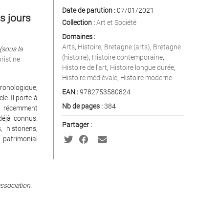
Date de parution :
07/01/2021
s jours
Collection :
Art et Société
Domaines :
Arts
,
Histoire
,
Bretagne (arts)
,
Bretagne
(sous la
(histoire)
,
Histoire contemporaine
,
ristine
Histoire de l'art
,
Histoire longue durée
,
Histoire médiévale
,
Histoire moderne
ronologique,
EAN :
9782753580824
e. Il porte à
Nb de pages :
384
es récemment
 déjà connus.
Partager :
 historiens,
t patrimonial
association.