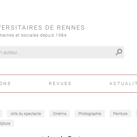
VERSITAIRES DE RENNES
maines et sociales depuis 1984
search
IONS
REVUES
ACTUALI
Arts du spectacle
Cinéma
Photographie
Peinture
lpture