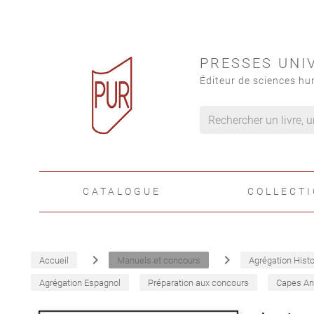
PRESSES UNI
Éditeur de sciences hu
CATALOGUE
COLLECT
navigate_next
navigate_next
Accueil
Manuels et concours
Agrégation Histo
Agrégation Espagnol
Préparation aux concours
Capes An