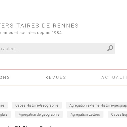
VERSITAIRES DE RENNES
maines et sociales depuis 1984
search
IONS
REVUES
ACTUALI
ire
Capes Histoire-Géographie
Agrégation externe Histoire-géograp
glais
Agrégation de géographie
Agrégation Lettres
Capes Es