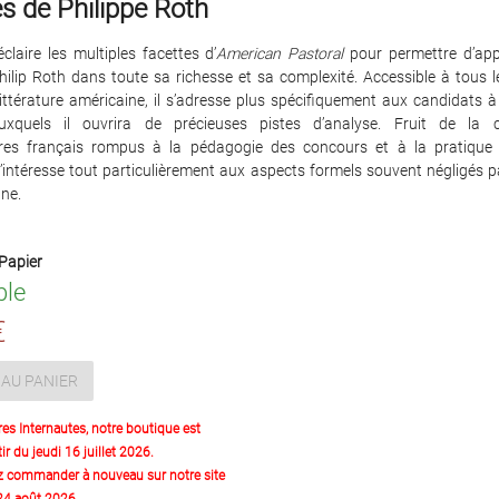
s de Philippe Roth
laire les multiples facettes d’
American Pastoral
pour permettre d’app
ilip Roth dans toute sa richesse et sa complexité. Accessible à tous 
littérature américaine, il s’adresse plus spécifiquement aux candidats à
uxquels il ouvrira de précieuses pistes d’analyse. Fruit de la c
aires français rompus à la pédagogie des concours et à la pratique 
l s’intéresse tout particulièrement aux aspects formels souvent négligés pa
ne.
Papier
ble
€
AU PANIER
res Internautes, notre boutique est
ir du jeudi 16 juillet 2026.
z commander à nouveau sur notre site