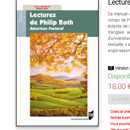
Lecture
Ce manuel éc
roman de Ph
éclairés de 
d’anglais a
d’universit
textuelle, i
anglo-saxon
Version 
Disponi
18,00 
AJOUTER 
Chers et chè
fermée à part
Vous pourre