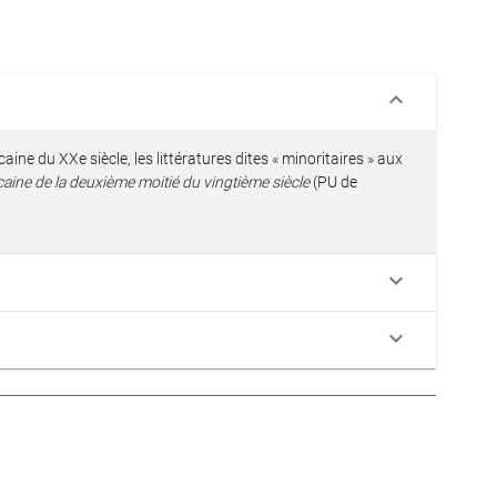
keyboard_arrow_down
aine du XXe siècle, les littératures dites « minoritaires » aux
éricaine de la deuxième moitié du vingtième siècle
(PU de
keyboard_arrow_down
keyboard_arrow_down