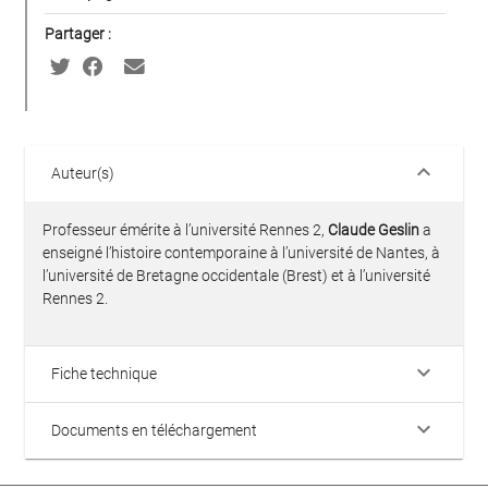
Partager :
keyboard_arrow_down
Auteur(s)
Professeur émérite à l’université Rennes 2,
Claude Geslin
a
enseigné l’histoire contemporaine à l’université de Nantes, à
l’université de Bretagne occidentale (Brest) et à l’université
Rennes 2.
keyboard_arrow_down
Fiche technique
keyboard_arrow_down
Documents en téléchargement