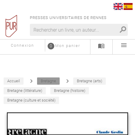
PRESSES UNIVERSITAIRES DE RENNES
search
menu
menu_book
Connexion
0
Mon panier
navigate_next
navigate_next
Accueil
Bretagne
Bretagne (arts)
Bretagne (littérature)
Bretagne (histoire)
Bretagne (culture et société)