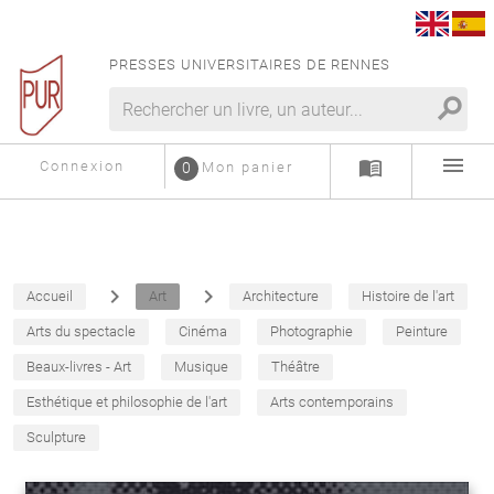
PRESSES UNIVERSITAIRES DE RENNES
search
menu
menu_book
Connexion
0
Mon panier
navigate_next
navigate_next
Accueil
Art
Architecture
Histoire de l'art
Arts du spectacle
Cinéma
Photographie
Peinture
Beaux-livres - Art
Musique
Théâtre
Esthétique et philosophie de l'art
Arts contemporains
Sculpture