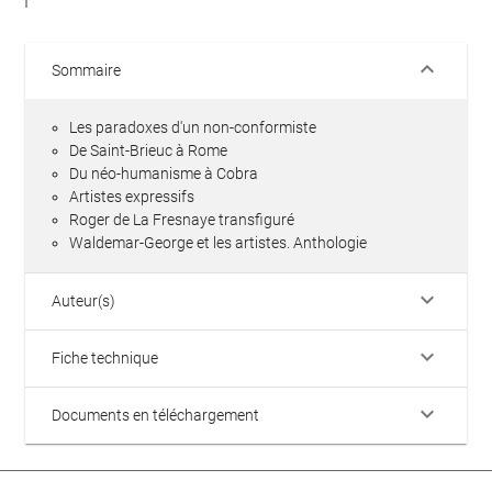
keyboard_arrow_down
Sommaire
Les paradoxes d'un non-conformiste
De Saint-Brieuc à Rome
Du néo-humanisme à Cobra
Artistes expressifs
Roger de La Fresnaye transfiguré
Waldemar-George et les artistes. Anthologie
keyboard_arrow_down
Auteur(s)
keyboard_arrow_down
Fiche technique
keyboard_arrow_down
Documents en téléchargement