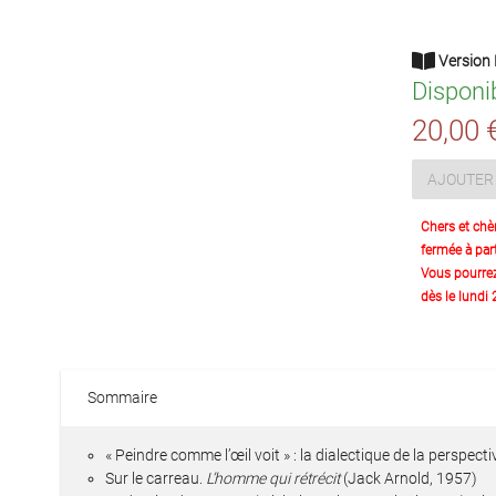
Version 
Disponi
20,00 
AJOUTER 
Chers et chè
fermée à part
Vous pourre
dès le lundi
Sommaire
« Peindre comme l’œil voit » : la dialectique de la perspect
Sur le carreau.
L’homme qui rétrécit
(Jack Arnold, 1957)