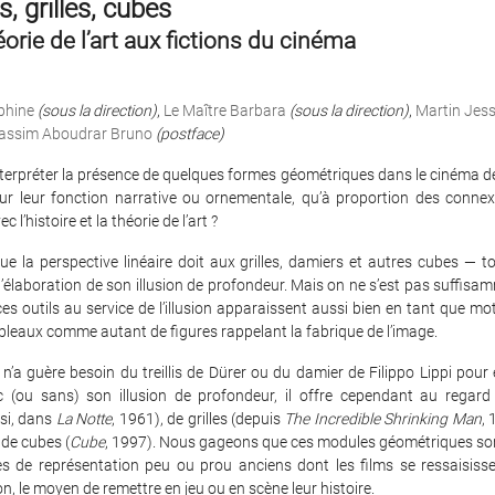
, grilles, cubes
éorie de l’art aux fictions du cinéma
phine
(sous la direction)
,
Le Maître Barbara
(sous la direction)
,
Martin Jess
assim Aboudrar Bruno
(postface)
erpréter la présence de quelques formes géométriques dans le cinéma de 
ur leur fonction narrative ou ornementale, qu’à proportion des connexi
 l’histoire et la théorie de l’art ?
ue la perspective linéaire doit aux grilles, damiers et autres cubes — 
l’élaboration de son illusion de profondeur. Mais on ne s’est pas suffis
ces outils au service de l’illusion apparaissent aussi bien en tant que mot
leaux comme autant de figures rappelant la fabrique de l’image.
 n’a guère besoin du treillis de Dürer ou du damier de Filippo Lippi pour
 (ou sans) son illusion de profondeur, il offre cependant au regard
si, dans
La Notte
, 1961), de grilles (depuis
The Incredible Shrinking Man
, 
 de cubes (
Cube
, 1997). Nous gageons que ces modules géométriques sont
s de représentation peu ou prou anciens dont les films se ressaisisse
on, le moyen de remettre en jeu ou en scène leur histoire.