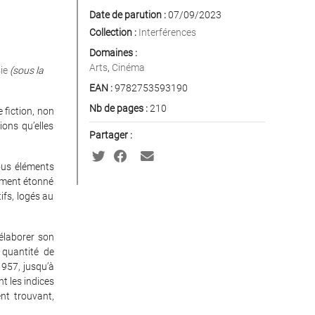
Date de parution :
07/09/2023
Collection :
Interférences
Domaines :
Arts
,
Cinéma
ie
(sous la
EAN :
9782753593190
Nb de pages :
210
fiction, non
ons qu’elles
Partager :
tous éléments
amment étonné
ifs, logés au
 élaborer son
 quantité de
1957, jusqu’à
 les indices
nt trouvant,