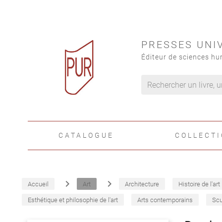
PRESSES UNI
Éditeur de sciences hu
CATALOGUE
COLLECT
navigate_next
navigate_next
Accueil
Art
Architecture
Histoire de l'art
Esthétique et philosophie de l'art
Arts contemporains
Scu