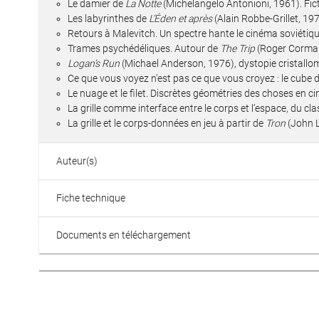
Le damier de
La Notte
(Michelangelo Antonioni, 1961). Fict
Les labyrinthes de
L’Éden et après
(Alain Robbe-Grillet, 197
Retours à Malevitch. Un spectre hante le cinéma soviétique
Trames psychédéliques. Autour de
The Trip
(Roger Corma
Logan’s Run
(Michael Anderson, 1976), dystopie cristall
Ce que vous voyez n’est pas ce que vous croyez : le cube 
Le nuage et le filet. Discrètes géométries des choses en c
La grille comme interface entre le corps et l’espace, du cla
La grille et le corps-données en jeu à partir de
Tron
(John L
Auteur(s)
Fiche technique
Documents en téléchargement