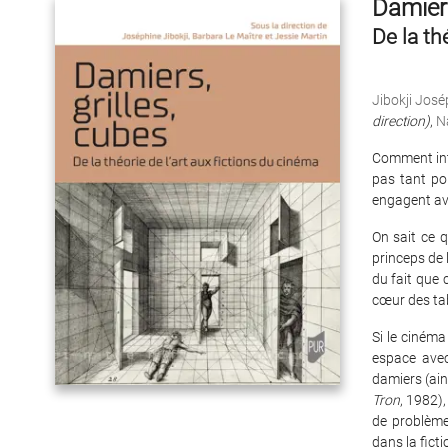
Damiers
De la th
Jibokji José
direction)
,
N
Comment int
pas tant po
engagent avec
On sait ce q
princeps de 
du fait que 
cœur des tab
Si le cinéma
espace avec
damiers (ain
Tron
, 1982),
de problème
dans la ficti