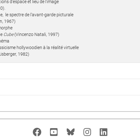
ions d’espace et lieu de l’image
0).
, le spectre de l’avant-garde picturale
n, 1967)
omorphe
de
Cube
(Vincenzo Natali, 1997)
inéma
ssicisme hollywoodien à la réalité virtuelle
isberger, 1982)