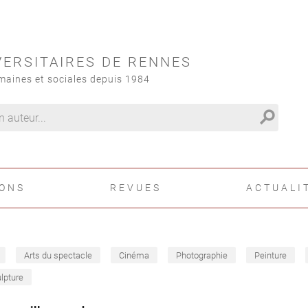
VERSITAIRES DE RENNES
maines et sociales depuis 1984
search
IONS
REVUES
ACTUALI
Arts du spectacle
Cinéma
Photographie
Peinture
lpture