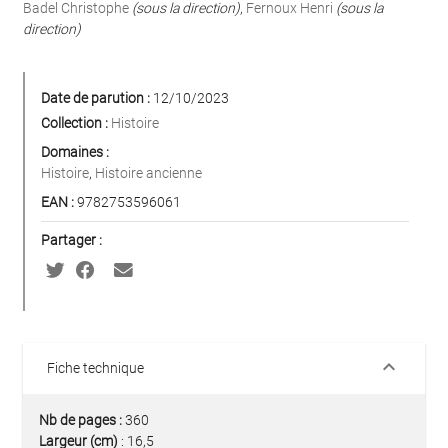
Badel Christophe
(sous la direction)
,
Fernoux Henri
(sous la
direction)
Date de parution :
12/10/2023
Collection :
Histoire
Domaines :
Histoire
,
Histoire ancienne
EAN :
9782753596061
Partager :
keyboard_arrow_down
Fiche technique
Nb de pages :
360
Largeur (cm)
: 16,5