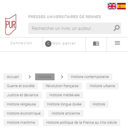
PRESSES UNIVERSITAIRES DE RENNES
search
menu
menu_book
Connexion
0
Mon panier
navigate_next
navigate_next
Accueil
Histoire
Histoire contemporaine
Guerre et société
Révolution française
Histoire urbaine
Justice et déviance
Histoire médiévale
Histoire religieuse
Histoire longue durée
Histoire
Histoire économique
Histoire ancienne
Histoire maritime
Histoire politique de la France au XXe siècle