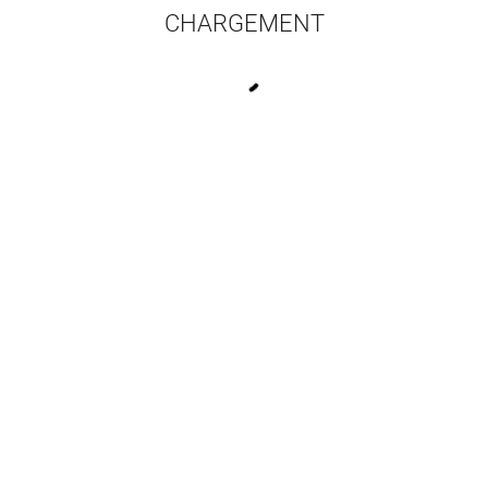
CHARGEMENT
16 résultats par pa
stina Rivera Garza
Fictions narratives au XXe
En Pre
tana Cécile
,
Ezquerro
siècle
Goldie David
Milagros
Noira
Narjoux Cécile
,
Stolz Claire