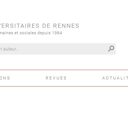
VERSITAIRES DE RENNES
maines et sociales depuis 1984
search
IONS
REVUES
ACTUALI