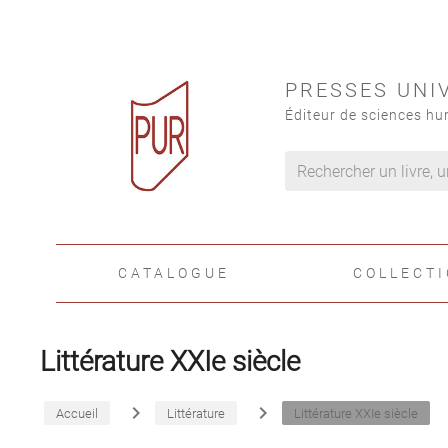
PRESSES UNI
Éditeur de sciences hu
CATALOGUE
COLLECT
Littérature XXIe siècle
navigate_next
navigate_next
Accueil
Littérature
Littérature XXIe siècle