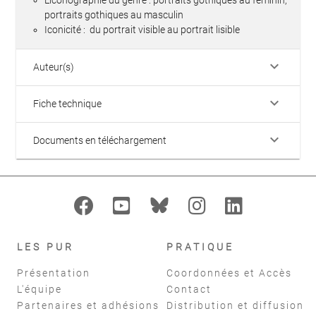
portraits gothiques au masculin
Iconicité : du portrait visible au portrait lisible
keyboard_arrow_down
Auteur(s)
keyboard_arrow_down
Fiche technique
keyboard_arrow_down
Documents en téléchargement
LES PUR
PRATIQUE
Présentation
Coordonnées et Accès
L'équipe
Contact
Partenaires et adhésions
Distribution et diffusion