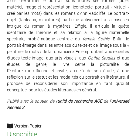
alors d’examiner le portrait sous toutes ses formes (objet
matériel, image et représentation, iconotexte, portrait « virtuel »
créé par les mots) dans les romans d’Ann Radcliffe. Le portrait-
objet (tableaux, miniatures) participe activement à la mise en
intrigue du roman à mystères. Effigie, il articule la quête
identitaire de l’héroïne et sa relation à la figure maternelle
spectrale, problématique centrale du
female Gothic
. Enfin, le
portrait émerge dans les entrelacs du texte et de l’image sous la «
peinture de mots » de la romancière. En empruntant aux récentes
études texte-image, aux arts visuels, aux
Gothic Studies
et aux
études de genre, le livre cerne la picturalité de
l’écriture radcliffienne et invite, au-delà de son étude, à une
réflexion sur le statut et les modalités du portrait en littérature. Il
propose de reconsidérer son importance en tant qu’outil
conceptuel pour les études littéraires en général.
Publié avec le soutien de l’
unité de recherche ACE
de l’
université
Rennes 2
Version Papier
Disponible