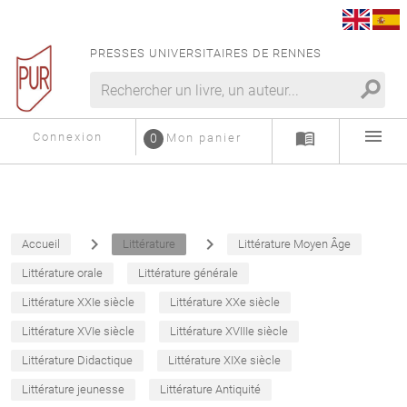
PRESSES UNIVERSITAIRES DE RENNES
search
menu
menu_book
Connexion
0
Mon panier
navigate_next
navigate_next
Accueil
Littérature
Littérature Moyen Âge
Littérature orale
Littérature générale
Littérature XXIe siècle
Littérature XXe siècle
Littérature XVIe siècle
Littérature XVIIIe siècle
Littérature Didactique
Littérature XIXe siècle
Littérature jeunesse
Littérature Antiquité