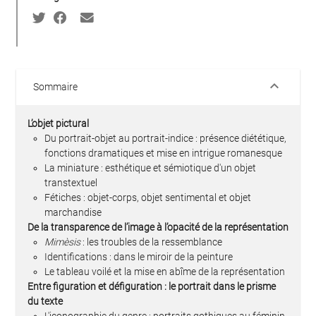
keyboard_arrow_down
Sommaire
L’objet pictural
Du portrait-objet au portrait-indice : présence diététique,
fonctions dramatiques et mise en intrigue romanesque
La miniature : esthétique et sémiotique d'un objet
transtextuel
Fétiches : objet-corps, objet sentimental et objet
marchandise
De la transparence de l’image à l’opacité de la représentation
Mimèsis
: les troubles de la ressemblance
Identifications : dans le miroir de la peinture
Le tableau voilé et la mise en abîme de la représentation
Entre figuration et défiguration : le portrait dans le prisme
du texte
L'iconographie du genre : portraits gothiques au féminin,