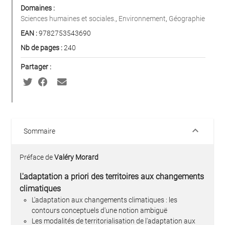
Domaines :
Sciences humaines et sociales.
,
Environnement
,
Géographie
EAN :
9782753543690
Nb de pages :
240
Partager :
keyboard_arrow_down
Sommaire
Préface de
Valéry Morard
L'adaptation a priori des territoires aux changements
climatiques
L'adaptation aux changements climatiques : les
contours conceptuels d'une notion ambiguë
Les modalités de territorialisation de l'adaptation aux