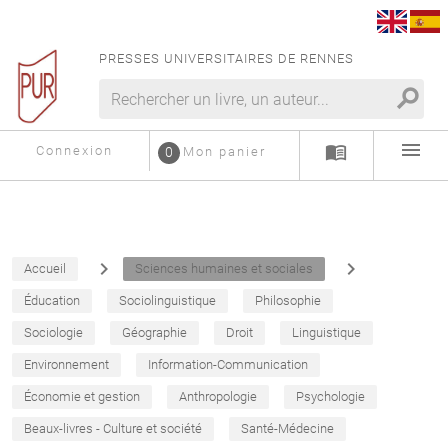
PRESSES UNIVERSITAIRES DE RENNES
search
menu
menu_book
Connexion
0
Mon panier
navigate_next
navigate_next
Accueil
Sciences humaines et sociales
Éducation
Sociolinguistique
Philosophie
Sociologie
Géographie
Droit
Linguistique
Environnement
Information-Communication
Économie et gestion
Anthropologie
Psychologie
Beaux-livres - Culture et société
Santé-Médecine