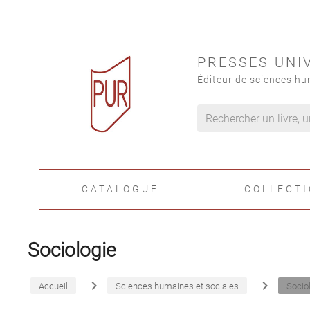
PRESSES UNI
Éditeur de sciences hu
CATALOGUE
COLLECT
Sociologie
navigate_next
navigate_next
Accueil
Sciences humaines et sociales
Socio