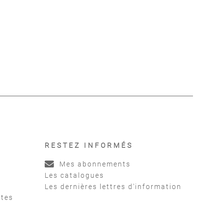
ur de l’inclusion
Luttes autour de l’inclusion
colaire
scolaire
andre
,
Périer Pierre
Sotirov Alexandre
,
Périer Pierre
RESTEZ INFORMÉS
Mes abonnements
Les catalogues
Les dernières lettres d'information
ntes