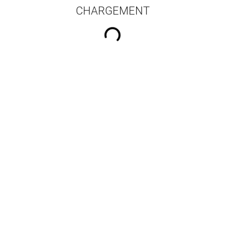
CHARGEMENT
16 résultats par pa
 artiste et femme en
Jeunesses en situation de
Le tr
nce dans les années
délinquance, parcours,
per
vingt
désistance
Lecoeur Gu
Bandier Norbert
Chéronnet Hélène
,
Fillod-
Chabaud Aurélie
,
Léonard
Thomas
,
Hirschelmann Astrid
,