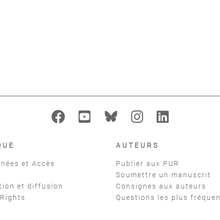
igeants de médias
Luttes autour de l’inclusion
Luttes auto
del Julie
,
Neveu Érik
scolaire
s
Sotirov Alexandre
,
Périer Pierre
Sotirov Alex
QUE
AUTEURS
nées et Accès
Publier aux PUR
Soumettre un manuscrit
tion et diffusion
Consignes aux auteurs
 Rights
Questions les plus fréque
t