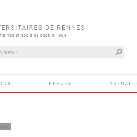
VERSITAIRES DE RENNES
maines et sociales depuis 1984
search
IONS
REVUES
ACTUALI
logie